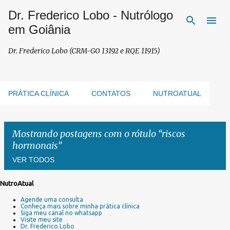
Dr. Frederico Lobo - Nutrólogo
Pular para o conteúdo principal
em Goiânia
Dr. Frederico Lobo (CRM-GO 13192 e RQE 11915)
PRÁTICA CLÍNICA
CONTATOS
NUTROATUAL
Mostrando postagens com o rótulo
riscos
hormonais
VER TODOS
NutroAtual
P
Agende uma consulta
o
Conheça mais sobre minha prática clínica
s
Siga meu canal no whatsapp
Visite meu site
t
Dr. Frederico Lobo