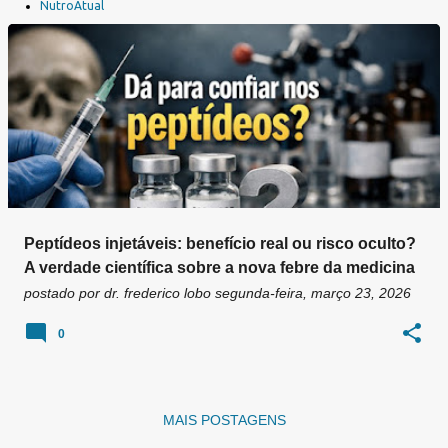
a
NutroAtual
g
e
n
s
Peptídeos injetáveis: benefício real ou risco oculto?
A verdade científica sobre a nova febre da medicina
postado por
dr. frederico lobo
segunda-feira, março 23, 2026
0
MAIS POSTAGENS