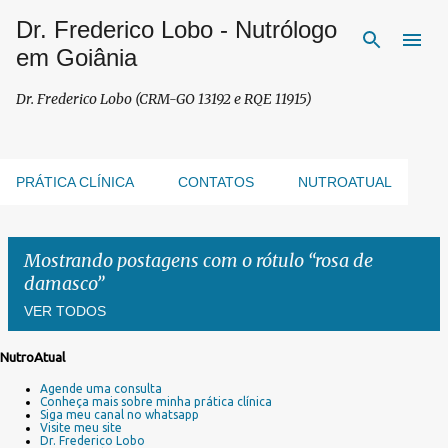
Dr. Frederico Lobo - Nutrólogo
Pular para o conteúdo principal
em Goiânia
Dr. Frederico Lobo (CRM-GO 13192 e RQE 11915)
PRÁTICA CLÍNICA
CONTATOS
NUTROATUAL
Mostrando postagens com o rótulo
rosa de
damasco
VER TODOS
NutroAtual
P
Agende uma consulta
o
Conheça mais sobre minha prática clínica
s
Siga meu canal no whatsapp
Visite meu site
t
Dr. Frederico Lobo