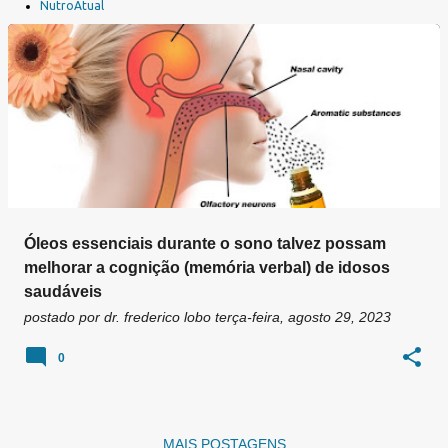
a
NutroAtual
g
e
n
s
Óleos essenciais durante o sono talvez possam
melhorar a cognição (memória verbal) de idosos
saudáveis
postado por
dr. frederico lobo
terça-feira, agosto 29, 2023
0
MAIS POSTAGENS