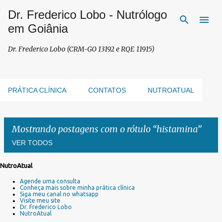
Dr. Frederico Lobo - Nutrólogo
Pular para o conteúdo principal
em Goiânia
Dr. Frederico Lobo (CRM-GO 13192 e RQE 11915)
PRÁTICA CLÍNICA
CONTATOS
NUTROATUAL
Mostrando postagens com o rótulo
histamina
VER TODOS
NutroAtual
P
Agende uma consulta
o
Conheça mais sobre minha prática clínica
s
Siga meu canal no whatsapp
Visite meu site
t
Dr. Frederico Lobo
a
NutroAtual