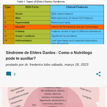
g
e
n
s
Síndrome de Ehlers Danlos - Como o Nutrólogo
pode te auxiliar?
postado por
dr. frederico lobo
sábado, março 18, 2023
2