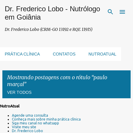
Dr. Frederico Lobo - Nutrólogo
Pular para o conteúdo principal
em Goiânia
Dr. Frederico Lobo (CRM-GO 13192 e RQE 11915)
PRÁTICA CLÍNICA
CONTATOS
NUTROATUAL
Mostrando postagens com o rótulo
paulo
marçal
VER TODOS
NutroAtual
P
Agende uma consulta
o
Conheça mais sobre minha prática clínica
s
Siga meu canal no whatsapp
Visite meu site
t
Dr. Frederico Lobo