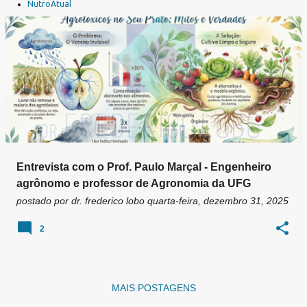
a
NutroAtual
g
e
n
s
Entrevista com o Prof. Paulo Marçal - Engenheiro
agrônomo e professor de Agronomia da UFG
postado por
dr. frederico lobo
quarta-feira, dezembro 31, 2025
2
MAIS POSTAGENS