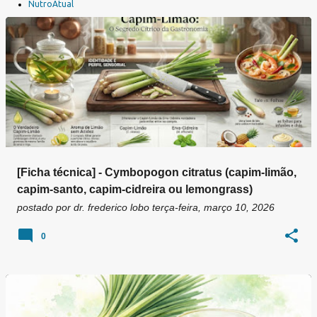
a
NutroAtual
g
e
n
s
[Ficha técnica] - Cymbopogon citratus (capim-limão,
capim-santo, capim-cidreira ou lemongrass)
postado por
dr. frederico lobo
terça-feira, março 10, 2026
0