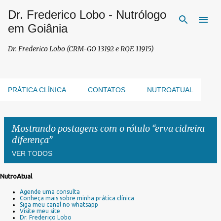
Dr. Frederico Lobo - Nutrólogo
Pular para o conteúdo principal
em Goiânia
Dr. Frederico Lobo (CRM-GO 13192 e RQE 11915)
PRÁTICA CLÍNICA
CONTATOS
NUTROATUAL
Mostrando postagens com o rótulo
erva cidreira
diferença
VER TODOS
NutroAtual
P
Agende uma consulta
o
Conheça mais sobre minha prática clínica
s
Siga meu canal no whatsapp
Visite meu site
t
Dr. Frederico Lobo