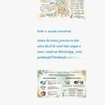
Kefir e saúde intestinal
Antes do texto, preciso te dar
uma dica! Se você não segue o
meu canal no WhatsApp , está
perdendo!! Perdendo várias dicas,
pois, diariamente posto nele.
Textos, vídeos, podcasts,
infográficos, o link para
download dos meus e-books.
Para acessar clique no link:
https://whatsapp.com/channel/0
029Vb6U4AqKgsNzkBhubA40
Lá você encontra conteúdos