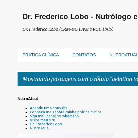
Dr. Frederico Lobo - Nutrólogo 
Dr. Frederico Lobo (CRM-GO 13192 e RQE 11915)
PRÁTICA CLÍNICA
CONTATOS
NUTROATUA
Mostrando postagens com o rótulo
gelatina t
P
NutroAtual
o
Agende uma consulta
s
Conheça mais sobre minha prática clínica
Siga meu canal no whatsapp
t
Visite meu site
a
Dr. Frederico Lobo
NutroAtual
g
e