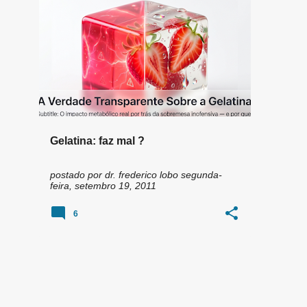
n
AGAR-AGAR
COLÁGENO
+
3
s
Gelatina: faz mal ?
postado por
dr. frederico lobo
segunda-
feira, setembro 19, 2011
6