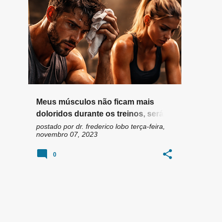
n
DOR
DOR MUSCULAR
+
7
s
Meus músculos não ficam mais
doloridos durante os treinos, será
que é normal?
postado por
dr. frederico lobo
terça-feira,
novembro 07, 2023
0