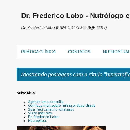
Dr. Frederico Lobo - Nutrólogo 
Dr. Frederico Lobo (CRM-GO 13192 e RQE 11915)
PRÁTICA CLÍNICA
CONTATOS
NUTROATUA
Mostrando postagens com o rótulo
hipertrofi
P
NutroAtual
o
Agende uma consulta
s
Conheça mais sobre minha prática clínica
Siga meu canal no whatsapp
t
Visite meu site
a
Dr. Frederico Lobo
NutroAtual
g
e