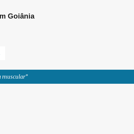
Pular para o conteúdo principal
em Goiânia
L
a muscular