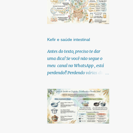
Kefir e saúde intestinal
Antes do texto, preciso te dar
uma dica! Se você não segue o
meu canal no WhatsApp , está
perdendo!! Perdendo várias dicas,
pois, diariamente posto nele.
Textos, vídeos, podcasts,
infográficos, o link para
download dos meus e-books.
Para acessar clique no link:
https://whatsapp.com/channel/0
029Vb6U4AqKgsNzkBhubA40
Lá você encontra conteúdos