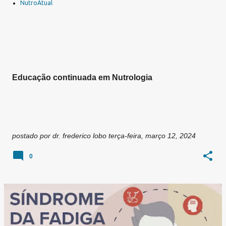
a
NutroAtual
g
e
n
s
Educação continuada em Nutrologia
postado por
dr. frederico lobo
terça-feira, março 12, 2024
0