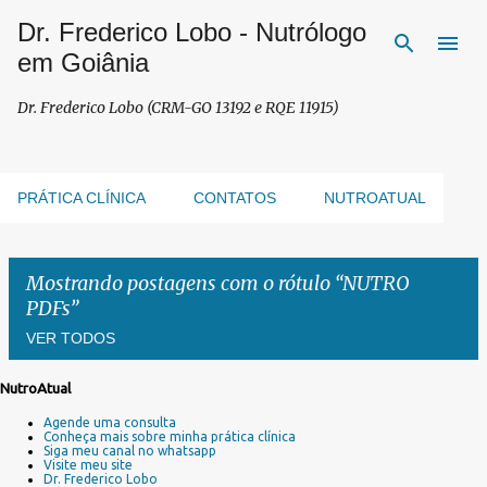
Dr. Frederico Lobo - Nutrólogo
Pular para o conteúdo principal
em Goiânia
Dr. Frederico Lobo (CRM-GO 13192 e RQE 11915)
PRÁTICA CLÍNICA
CONTATOS
NUTROATUAL
Mostrando postagens com o rótulo
NUTRO
PDFs
VER TODOS
NutroAtual
P
Agende uma consulta
o
Conheça mais sobre minha prática clínica
s
Siga meu canal no whatsapp
Visite meu site
t
Dr. Frederico Lobo