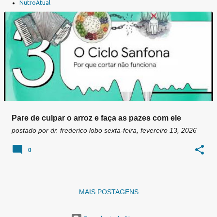
a
NutroAtual
g
e
n
s
Pare de culpar o arroz e faça as pazes com ele
postado por
dr. frederico lobo
sexta-feira, fevereiro 13, 2026
0
MAIS POSTAGENS