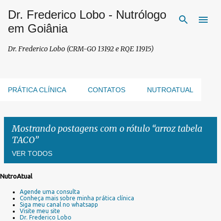
Dr. Frederico Lobo - Nutrólogo
Pular para o conteúdo principal
em Goiânia
Dr. Frederico Lobo (CRM-GO 13192 e RQE 11915)
PRÁTICA CLÍNICA
CONTATOS
NUTROATUAL
Mostrando postagens com o rótulo
arroz tabela
TACO
VER TODOS
NutroAtual
P
Agende uma consulta
o
Conheça mais sobre minha prática clínica
s
Siga meu canal no whatsapp
Visite meu site
t
Dr. Frederico Lobo