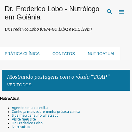
Dr. Frederico Lobo - Nutrólogo
Pular para o conteúdo principal
em Goiânia
Dr. Frederico Lobo (CRM-GO 13192 e RQE 11915)
PRÁTICA CLÍNICA
CONTATOS
NUTROATUAL
Mostrando postagens com o rótulo
TCAP
VER TODOS
NutroAtual
P
Agende uma consulta
o
Conheça mais sobre minha prática clínica
s
Siga meu canal no whatsapp
Visite meu site
t
Dr. Frederico Lobo
a
NutroAtual