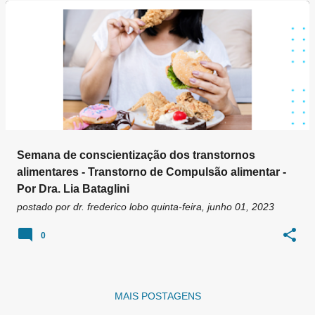
g
e
n
s
Semana de conscientização dos transtornos
alimentares - Transtorno de Compulsão alimentar -
Por Dra. Lia Bataglini
postado por
dr. frederico lobo
quinta-feira, junho 01, 2023
0
MAIS POSTAGENS