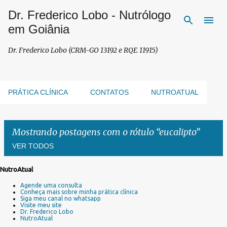
Dr. Frederico Lobo - Nutrólogo
Pular para o conteúdo principal
em Goiânia
Dr. Frederico Lobo (CRM-GO 13192 e RQE 11915)
PRÁTICA CLÍNICA
CONTATOS
NUTROATUAL
Mostrando postagens com o rótulo
eucalipto
VER TODOS
NutroAtual
P
Agende uma consulta
o
Conheça mais sobre minha prática clínica
s
Siga meu canal no whatsapp
Visite meu site
t
Dr. Frederico Lobo
a
NutroAtual