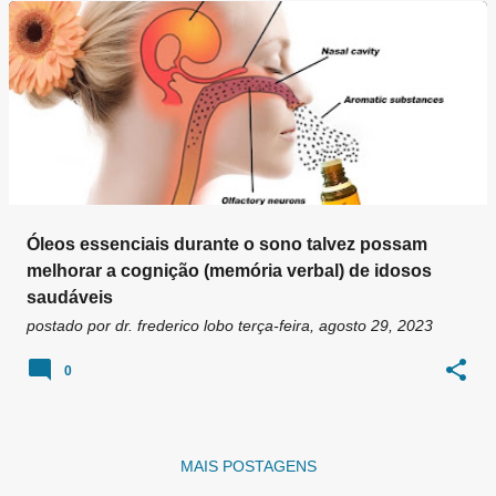
g
e
n
s
Óleos essenciais durante o sono talvez possam
melhorar a cognição (memória verbal) de idosos
saudáveis
postado por
dr. frederico lobo
terça-feira, agosto 29, 2023
0
MAIS POSTAGENS