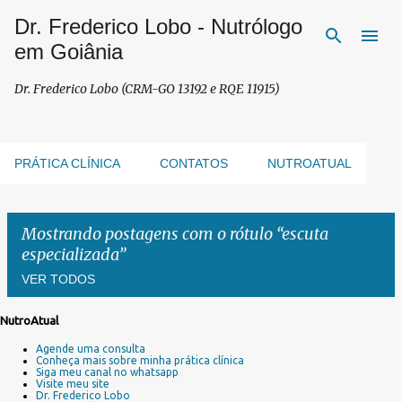
Dr. Frederico Lobo - Nutrólogo
Pular para o conteúdo principal
em Goiânia
Dr. Frederico Lobo (CRM-GO 13192 e RQE 11915)
PRÁTICA CLÍNICA
CONTATOS
NUTROATUAL
Mostrando postagens com o rótulo
escuta
especializada
VER TODOS
NutroAtual
P
Agende uma consulta
o
Conheça mais sobre minha prática clínica
s
Siga meu canal no whatsapp
Visite meu site
t
Dr. Frederico Lobo