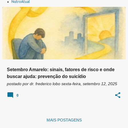
a
NutroAtual
g
e
n
s
Setembro Amarelo: sinais, fatores de risco e onde
buscar ajuda: prevenção do suicídio
postado por
dr. frederico lobo
sexta-feira, setembro 12, 2025
0
MAIS POSTAGENS