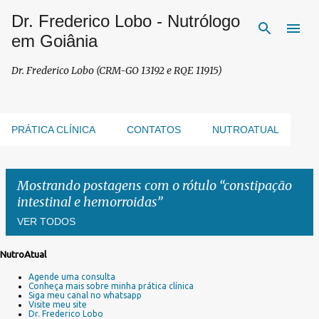
Dr. Frederico Lobo - Nutrólogo
Pular para o conteúdo principal
em Goiânia
Dr. Frederico Lobo (CRM-GO 13192 e RQE 11915)
PRÁTICA CLÍNICA
CONTATOS
NUTROATUAL
Mostrando postagens com o rótulo
constipação
intestinal e hemorroidas
VER TODOS
NutroAtual
P
Agende uma consulta
o
Conheça mais sobre minha prática clínica
s
Siga meu canal no whatsapp
Visite meu site
t
Dr. Frederico Lobo