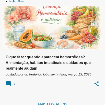
a
NutroAtual
g
e
n
s
O que fazer quando aparecem hemorróidas?
Alimentação, hábitos intestinais e cuidados que
realmente ajudam
postado por
dr. frederico lobo
sexta-feira, março 13, 2026
0
MAIS POSTAGENS