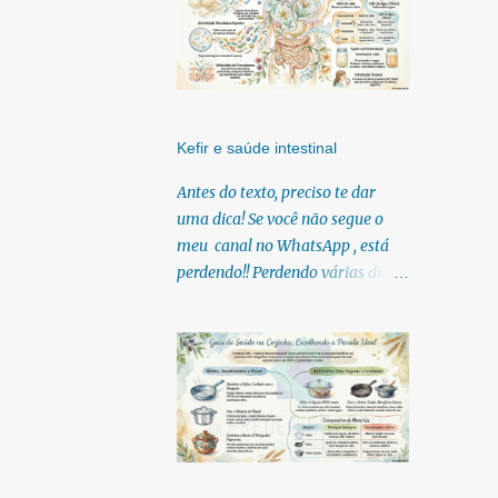
Kefir e saúde intestinal
Antes do texto, preciso te dar
uma dica! Se você não segue o
meu canal no WhatsApp , está
perdendo!! Perdendo várias dicas,
pois, diariamente posto nele.
Textos, vídeos, podcasts,
infográficos, o link para
download dos meus e-books.
Para acessar clique no link:
https://whatsapp.com/channel/0
029Vb6U4AqKgsNzkBhubA40
Lá você encontra conteúdos