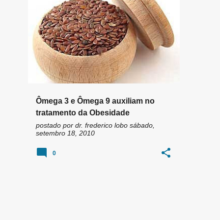
n
ÁCIDO LINOLÊNICO
ÁCIDO OLEIO
+
3
s
Ômega 3 e Ômega 9 auxiliam no
tratamento da Obesidade
postado por
dr. frederico lobo
sábado,
setembro 18, 2010
0