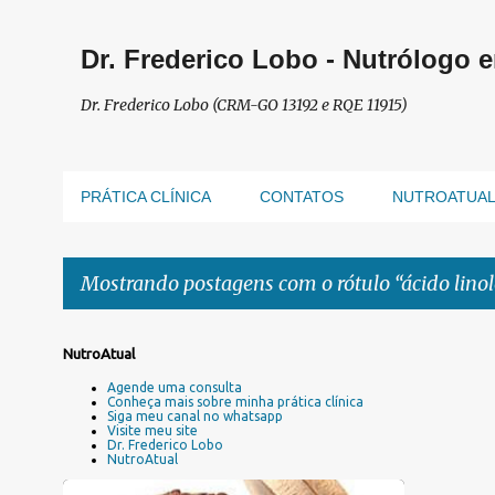
Dr. Frederico Lobo - Nutrólogo 
Dr. Frederico Lobo (CRM-GO 13192 e RQE 11915)
PRÁTICA CLÍNICA
CONTATOS
NUTROATUA
Mostrando postagens com o rótulo
ácido lino
P
NutroAtual
o
Agende uma consulta
s
Conheça mais sobre minha prática clínica
Siga meu canal no whatsapp
t
Visite meu site
a
Dr. Frederico Lobo
NutroAtual
g
e