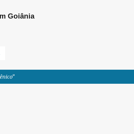
Pular para o conteúdo principal
em Goiânia
L
lênico