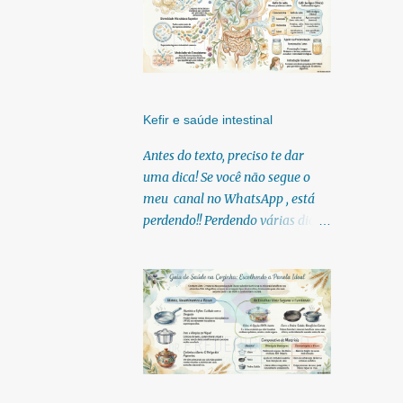
Kefir e saúde intestinal
Antes do texto, preciso te dar
uma dica! Se você não segue o
meu canal no WhatsApp , está
perdendo!! Perdendo várias dicas,
pois, diariamente posto nele.
Textos, vídeos, podcasts,
infográficos, o link para
download dos meus e-books.
Para acessar clique no link:
https://whatsapp.com/channel/0
029Vb6U4AqKgsNzkBhubA40
Lá você encontra conteúdos