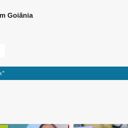
Pular para o conteúdo principal
em Goiânia
L
s