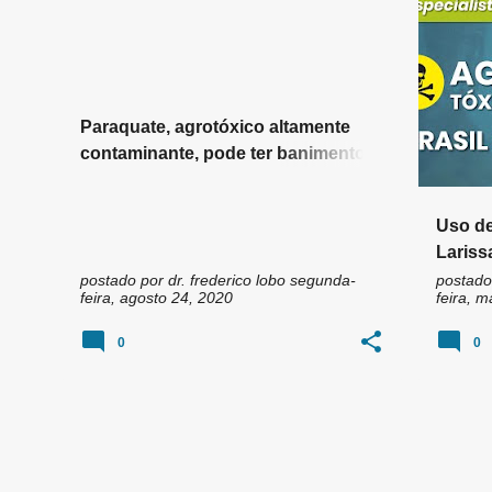
n
AGROTOXICOS
AGROT
s
Paraquate, agrotóxico altamente
contaminante, pode ter banimento
revisto pela Anvisa
Uso de
Lariss
postado por
dr. frederico lobo
segunda-
postado
feira, agosto 24, 2020
feira, 
0
0