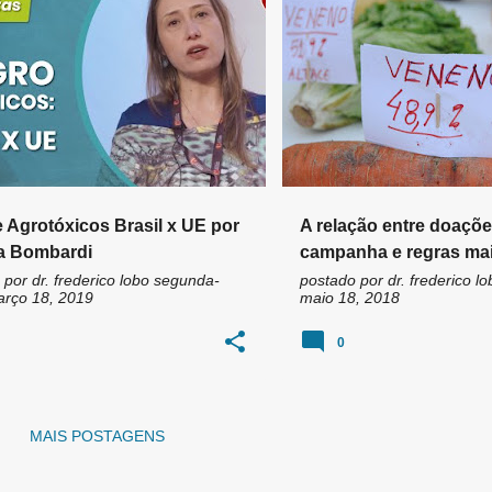
OXICOS
AGROTÓXICOS
+
1
AGROTOXICOS
CANCER
GOIANIA
NUTROLOGIA
 Agrotóxicos Brasil x UE por
A relação entre doaçõe
a Bombardi
campanha e regras mai
para agrotóxicos
 por
dr. frederico lobo
segunda-
postado por
dr. frederico lo
março 18, 2019
maio 18, 2018
0
MAIS POSTAGENS