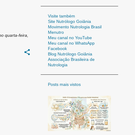
47
jan. 2011
37
fev. 2011
Visite também
Site Nutrólogo Goiânia
31
mar. 2011
Movimento Nutrologia Brasil
Menutro
25
abr. 2011
bo
quarta-feira,
Meu canal no YouTube
26
Meu canal no WhatsApp
mai. 2011
Facebook
21
jun. 2011
Blog Nutrólogo Goiânia
Associação Brasileira de
34
jul. 2011
Nutrologia
22
ago. 2011
26
Posts mais vistos
set. 2011
25
out. 2011
12
nov. 2011
19
dez. 2011
111
2012