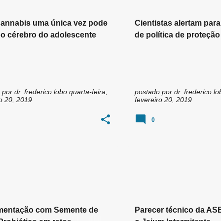
annabis uma única vez pode
Cientistas alertam para
r o cérebro do adolescente
de política de proteção
polinizadores
 por
dr. frederico lobo
quarta-feira,
postado por
dr. frederico lo
ro 20, 2019
fevereiro 20, 2019
0
JEJUM
JEJUM INTERMITEN
mentação com Semente de
Parecer técnico da A