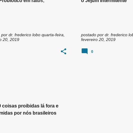
Probiótico em ratos,
o Jejum Intermitente
veu emagrecimento e
a de parâmetros metabólicos
 por
dr. frederico lobo
quarta-feira,
postado por
dr. frederico lo
ro 20, 2019
fevereiro 20, 2019
0
MBIENTE
TOXICOLOGIA
 coisas proibidas lá fora e
idas por nós brasileiros