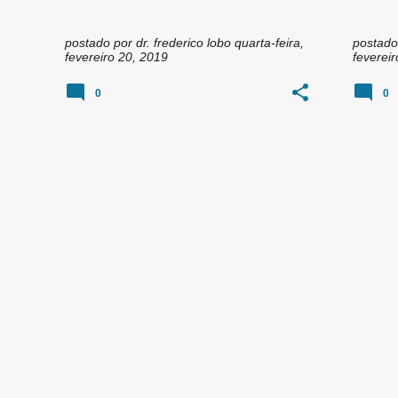
postado por
dr. frederico lobo
quarta-feira,
postado
fevereiro 20, 2019
feverei
0
0