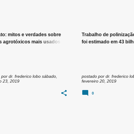
ato: mitos e verdades sobre
Trabalho de polinizaçã
 agrotóxicos mais usados do
foi estimado em 43 bilh
o
 por
dr. frederico lobo
sábado,
postado por
dr. frederico lo
ro 23, 2019
fevereiro 20, 2019
0