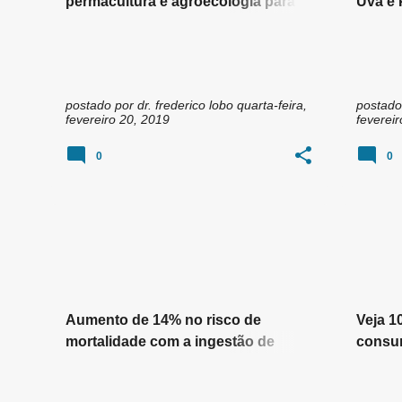
permacultura e agroecologia para
Uva e 
baixar gratuitamente
promo
melhor
postado por
dr. frederico lobo
quarta-feira,
postado
fevereiro 20, 2019
feverei
0
0
MEIO A
Aumento de 14% no risco de
Veja 10
mortalidade com a ingestão de
consum
alimentos ultraprocessados