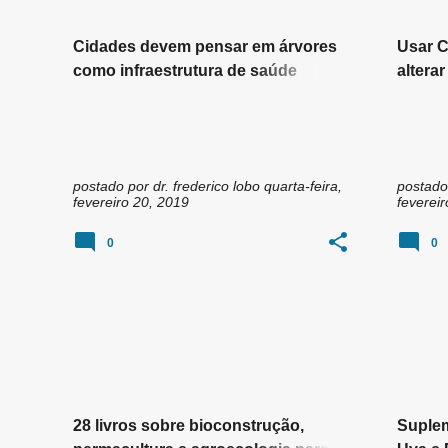
Cidades devem pensar em árvores
Usar C
como infraestrutura de saúde
altera
pública
postado por
dr. frederico lobo
quarta-feira,
postado
fevereiro 20, 2019
feverei
0
0
28 livros sobre bioconstrução,
Suple