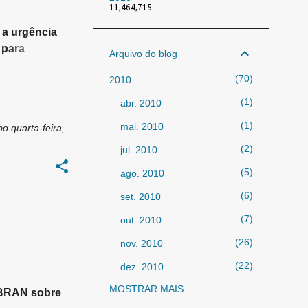
11,464,715
 a urgência
 para
Arquivo do blog
70
2010
1
abr. 2010
1
mai. 2010
bo
quarta-feira,
2
jul. 2010
5
ago. 2010
6
set. 2010
7
out. 2010
TE
26
nov. 2010
22
dez. 2010
MOSTRAR MAIS
325
2011
SBRAN sobre