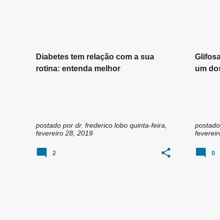
n
s
Diabetes tem relação com a sua
Glifos
rotina: entenda melhor
um dos
mund
postado por
dr. frederico lobo
quinta-feira,
postado
fevereiro 28, 2019
feverei
2
0