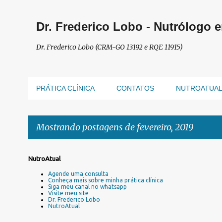
Dr. Frederico Lobo - Nutrólogo 
Dr. Frederico Lobo (CRM-GO 13192 e RQE 11915)
PRÁTICA CLÍNICA
CONTATOS
NUTROATUA
Mostrando postagens de fevereiro, 2019
P
NutroAtual
o
Agende uma consulta
s
Conheça mais sobre minha prática clínica
Siga meu canal no whatsapp
t
Visite meu site
a
Dr. Frederico Lobo
NutroAtual
g
e