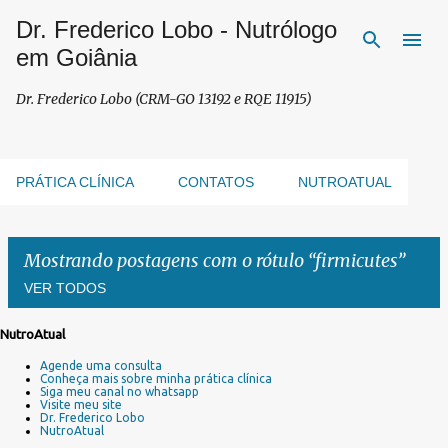
Dr. Frederico Lobo - Nutrólogo
Pular para o conteúdo principal
em Goiânia
Dr. Frederico Lobo (CRM-GO 13192 e RQE 11915)
PRÁTICA CLÍNICA
CONTATOS
NUTROATUAL
Mostrando postagens com o rótulo
firmicutes
VER TODOS
NutroAtual
P
Agende uma consulta
o
Conheça mais sobre minha prática clínica
s
Siga meu canal no whatsapp
Visite meu site
t
Dr. Frederico Lobo
a
NutroAtual