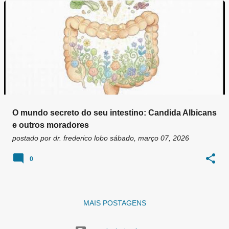
g
e
n
s
O mundo secreto do seu intestino: Candida Albicans
e outros moradores
postado por
dr. frederico lobo
sábado, março 07, 2026
0
MAIS POSTAGENS