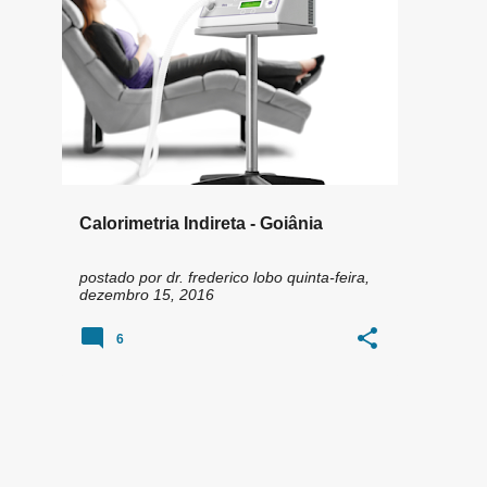
n
CALORIMETRIA
+
2
s
Calorimetria Indireta - Goiânia
postado por
dr. frederico lobo
quinta-feira,
dezembro 15, 2016
6