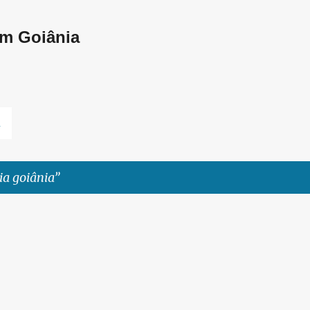
Pular para o conteúdo principal
em Goiânia
L
ia goiânia