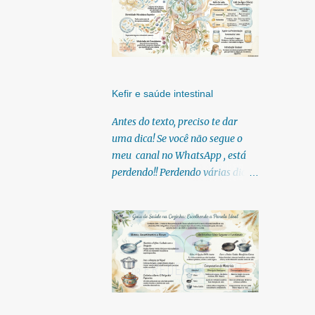
Kefir e saúde intestinal
Antes do texto, preciso te dar
uma dica! Se você não segue o
meu canal no WhatsApp , está
perdendo!! Perdendo várias dicas,
pois, diariamente posto nele.
Textos, vídeos, podcasts,
infográficos, o link para
download dos meus e-books.
Para acessar clique no link:
https://whatsapp.com/channel/0
029Vb6U4AqKgsNzkBhubA40
Lá você encontra conteúdos