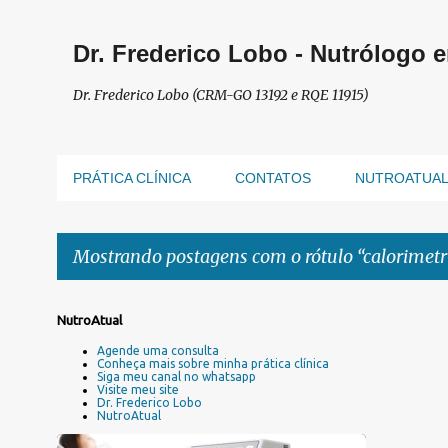
Dr. Frederico Lobo - Nutrólogo 
Dr. Frederico Lobo (CRM-GO 13192 e RQE 11915)
PRÁTICA CLÍNICA
CONTATOS
NUTROATUA
Mostrando postagens com o rótulo
calorimetr
P
NutroAtual
o
Agende uma consulta
s
Conheça mais sobre minha prática clínica
Siga meu canal no whatsapp
t
Visite meu site
a
Dr. Frederico Lobo
NutroAtual
g
e