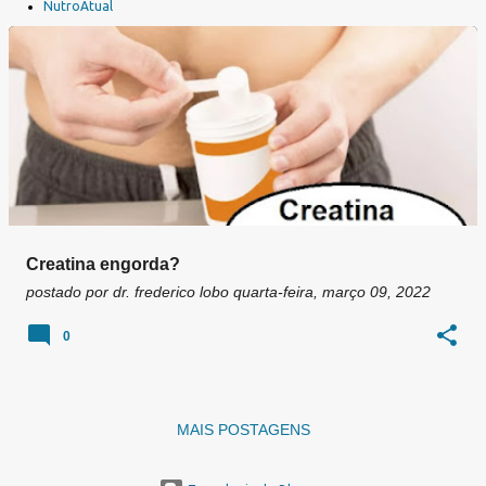
a
NutroAtual
g
e
n
s
Creatina engorda?
postado por
dr. frederico lobo
quarta-feira, março 09, 2022
0
MAIS POSTAGENS