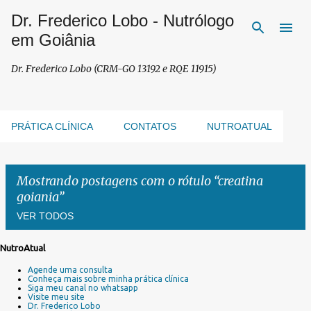
Dr. Frederico Lobo - Nutrólogo
Pular para o conteúdo principal
em Goiânia
Dr. Frederico Lobo (CRM-GO 13192 e RQE 11915)
PRÁTICA CLÍNICA
CONTATOS
NUTROATUAL
Mostrando postagens com o rótulo
creatina
goiania
VER TODOS
NutroAtual
P
Agende uma consulta
o
Conheça mais sobre minha prática clínica
s
Siga meu canal no whatsapp
Visite meu site
t
Dr. Frederico Lobo