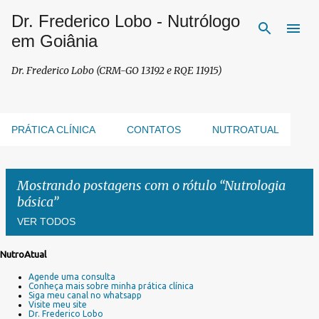
Dr. Frederico Lobo - Nutrólogo
Pular para o conteúdo principal
em Goiânia
Dr. Frederico Lobo (CRM-GO 13192 e RQE 11915)
PRÁTICA CLÍNICA
CONTATOS
NUTROATUAL
Mostrando postagens com o rótulo
Nutrologia
básica
VER TODOS
NutroAtual
P
Agende uma consulta
o
Conheça mais sobre minha prática clínica
s
Siga meu canal no whatsapp
Visite meu site
t
Dr. Frederico Lobo