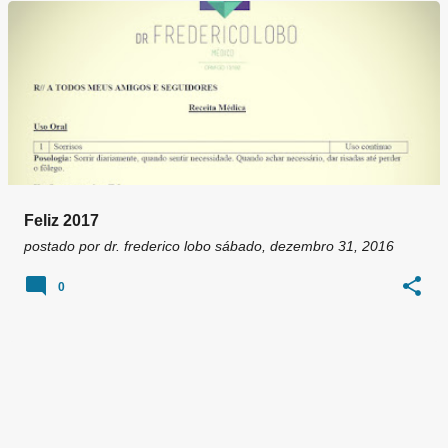
g
e
n
s
Feliz 2017
postado por
dr. frederico lobo
sábado, dezembro 31, 2016
0