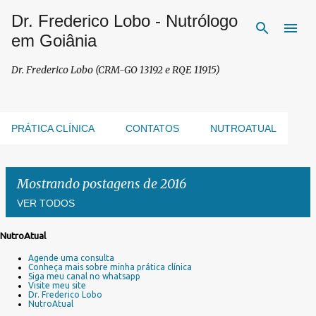
Dr. Frederico Lobo - Nutrólogo
Pular para o conteúdo principal
em Goiânia
Dr. Frederico Lobo (CRM-GO 13192 e RQE 11915)
PRÁTICA CLÍNICA
CONTATOS
NUTROATUAL
Mostrando postagens de 2016
VER TODOS
NutroAtual
P
Agende uma consulta
o
Conheça mais sobre minha prática clínica
s
Siga meu canal no whatsapp
Visite meu site
t
Dr. Frederico Lobo
a
NutroAtual