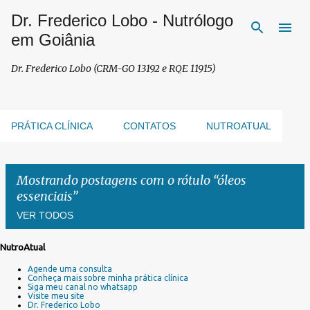
Dr. Frederico Lobo - Nutrólogo
Pular para o conteúdo principal
em Goiânia
Dr. Frederico Lobo (CRM-GO 13192 e RQE 11915)
PRÁTICA CLÍNICA
CONTATOS
NUTROATUAL
Mostrando postagens com o rótulo
óleos
essenciais
VER TODOS
NutroAtual
P
Agende uma consulta
o
Conheça mais sobre minha prática clínica
s
Siga meu canal no whatsapp
Visite meu site
t
Dr. Frederico Lobo