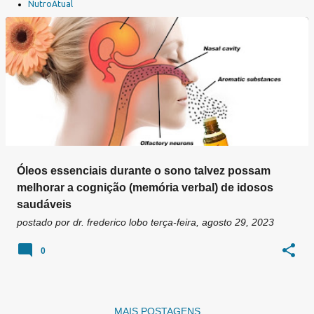
a
NutroAtual
g
e
n
s
Óleos essenciais durante o sono talvez possam
melhorar a cognição (memória verbal) de idosos
saudáveis
postado por
dr. frederico lobo
terça-feira, agosto 29, 2023
0
MAIS POSTAGENS