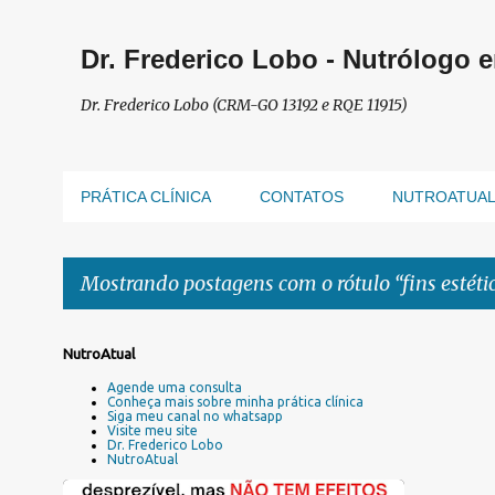
Dr. Frederico Lobo - Nutrólogo 
Dr. Frederico Lobo (CRM-GO 13192 e RQE 11915)
PRÁTICA CLÍNICA
CONTATOS
NUTROATUA
Mostrando postagens com o rótulo
fins estéti
P
NutroAtual
o
Agende uma consulta
s
Conheça mais sobre minha prática clínica
Siga meu canal no whatsapp
t
Visite meu site
a
Dr. Frederico Lobo
NutroAtual
g
e