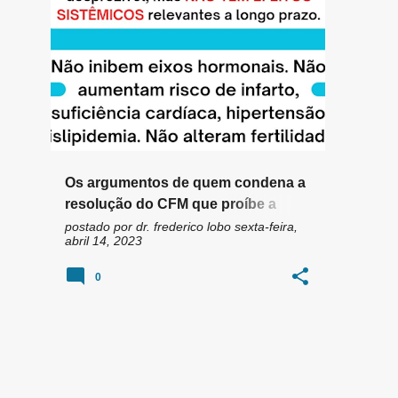
n
ANABOLIZANTES
EAAS
+
5
s
Os argumentos de quem condena a
resolução do CFM que proíbe a
prescrição de anabolizantes para
postado por
dr. frederico lobo
sexta-feira,
abril 14, 2023
fins estéticos
0