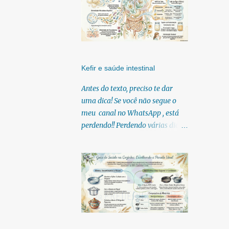
Kefir e saúde intestinal
Antes do texto, preciso te dar
uma dica! Se você não segue o
meu canal no WhatsApp , está
perdendo!! Perdendo várias dicas,
pois, diariamente posto nele.
Textos, vídeos, podcasts,
infográficos, o link para
download dos meus e-books.
Para acessar clique no link:
https://whatsapp.com/channel/0
029Vb6U4AqKgsNzkBhubA40
Lá você encontra conteúdos