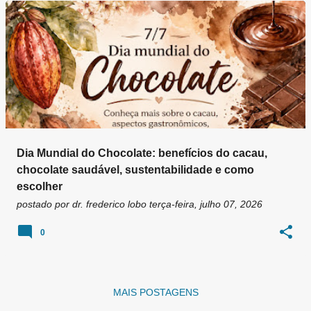
g
e
n
s
Dia Mundial do Chocolate: benefícios do cacau,
chocolate saudável, sustentabilidade e como
escolher
postado por
dr. frederico lobo
terça-feira, julho 07, 2026
0
MAIS POSTAGENS