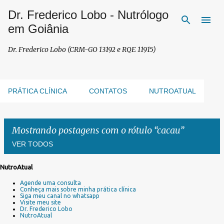
Dr. Frederico Lobo - Nutrólogo
Pular para o conteúdo principal
em Goiânia
Dr. Frederico Lobo (CRM-GO 13192 e RQE 11915)
PRÁTICA CLÍNICA
CONTATOS
NUTROATUAL
Mostrando postagens com o rótulo
cacau
VER TODOS
NutroAtual
P
Agende uma consulta
o
Conheça mais sobre minha prática clínica
s
Siga meu canal no whatsapp
Visite meu site
t
Dr. Frederico Lobo
a
NutroAtual