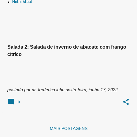
a
NutroAtual
g
e
n
s
Salada 2: Salada de inverno de abacate com frango
cítrico
postado por
dr. frederico lobo
sexta-feira, junho 17, 2022
0
MAIS POSTAGENS