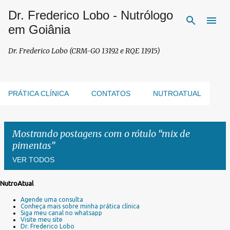
Dr. Frederico Lobo - Nutrólogo
Pular para o conteúdo principal
em Goiânia
Dr. Frederico Lobo (CRM-GO 13192 e RQE 11915)
PRÁTICA CLÍNICA
CONTATOS
NUTROATUAL
Mostrando postagens com o rótulo
mix de
pimentas
VER TODOS
NutroAtual
P
Agende uma consulta
o
Conheça mais sobre minha prática clínica
s
Siga meu canal no whatsapp
Visite meu site
t
Dr. Frederico Lobo