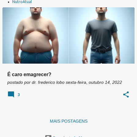
a
NutroAtual
g
e
n
s
É caro emagrecer?
postado por
dr. frederico lobo
sexta-feira, outubro 14, 2022
3
MAIS POSTAGENS