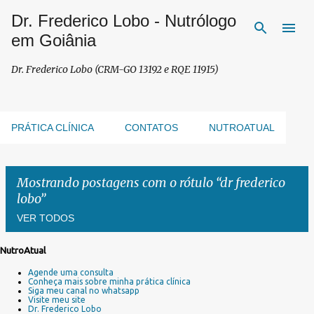
Dr. Frederico Lobo - Nutrólogo
Pular para o conteúdo principal
em Goiânia
Dr. Frederico Lobo (CRM-GO 13192 e RQE 11915)
PRÁTICA CLÍNICA
CONTATOS
NUTROATUAL
Mostrando postagens com o rótulo
dr frederico
lobo
VER TODOS
NutroAtual
P
Agende uma consulta
o
Conheça mais sobre minha prática clínica
s
Siga meu canal no whatsapp
Visite meu site
t
Dr. Frederico Lobo