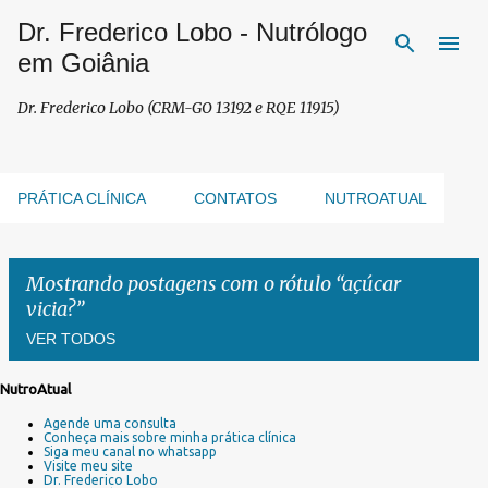
Dr. Frederico Lobo - Nutrólogo
Pular para o conteúdo principal
em Goiânia
Dr. Frederico Lobo (CRM-GO 13192 e RQE 11915)
PRÁTICA CLÍNICA
CONTATOS
NUTROATUAL
Mostrando postagens com o rótulo
açúcar
vicia?
VER TODOS
NutroAtual
P
Agende uma consulta
o
Conheça mais sobre minha prática clínica
s
Siga meu canal no whatsapp
Visite meu site
t
Dr. Frederico Lobo