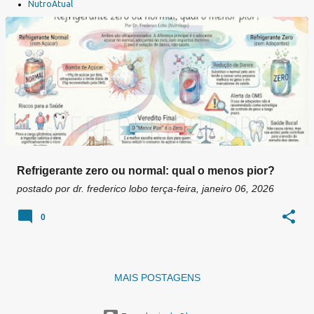
a
NutroAtual
g
e
n
s
Refrigerante zero ou normal: qual o menos pior?
postado por
dr. frederico lobo
terça-feira, janeiro 06, 2026
0
MAIS POSTAGENS