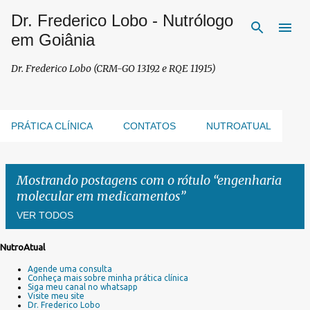
Dr. Frederico Lobo - Nutrólogo
Pular para o conteúdo principal
em Goiânia
Dr. Frederico Lobo (CRM-GO 13192 e RQE 11915)
PRÁTICA CLÍNICA
CONTATOS
NUTROATUAL
Mostrando postagens com o rótulo
engenharia
molecular em medicamentos
VER TODOS
NutroAtual
P
Agende uma consulta
o
Conheça mais sobre minha prática clínica
s
Siga meu canal no whatsapp
Visite meu site
t
Dr. Frederico Lobo