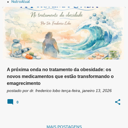
a
NutroAtual
g
e
n
s
A próxima onda no tratamento da obesidade: os
novos medicamentos que estão transformando o
emagrecimento
postado por
dr. frederico lobo
terça-feira, janeiro 13, 2026
0
MAIS POSTAGENS