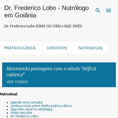
Dr. Frederico Lobo - Nutrólogo
Pular para o conteúdo principal
em Goiânia
Dr. Frederico Lobo (CRM-GO 13192 e RQE 11915)
PRÁTICA CLÍNICA
CONTATOS
NUTROATUAL
Mostrando postagens com o rótulo
déficit
calórico
VER TODOS
NutroAtual
P
Agende uma consulta
o
Conheça mais sobre minha prática clínica
s
Siga meu canal no whatsapp
Visite meu site
t
Dr. Frederico Lobo