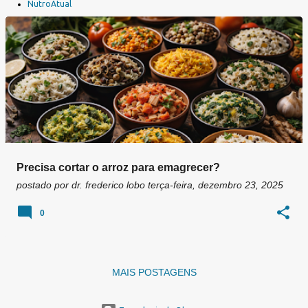
a
NutroAtual
g
e
n
s
Precisa cortar o arroz para emagrecer?
postado por
dr. frederico lobo
terça-feira, dezembro 23, 2025
0
MAIS POSTAGENS