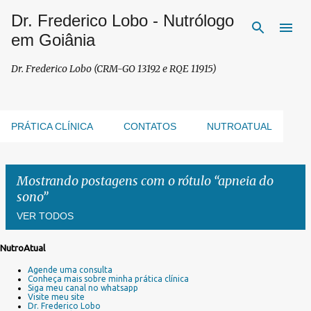
Dr. Frederico Lobo - Nutrólogo
Pular para o conteúdo principal
em Goiânia
Dr. Frederico Lobo (CRM-GO 13192 e RQE 11915)
PRÁTICA CLÍNICA
CONTATOS
NUTROATUAL
Mostrando postagens com o rótulo
apneia do
sono
VER TODOS
NutroAtual
P
Agende uma consulta
o
Conheça mais sobre minha prática clínica
s
Siga meu canal no whatsapp
Visite meu site
t
Dr. Frederico Lobo