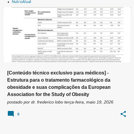
a
NutroAtual
g
e
n
s
[Conteúdo técnico exclusivo para médicos] -
Estrutura para o tratamento farmacológico da
obesidade e suas complicações da European
Association for the Study of Obesity
postado por
dr. frederico lobo
terça-feira, maio 19, 2026
0