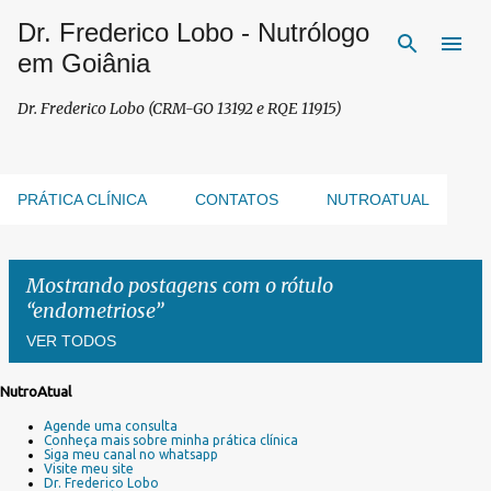
Dr. Frederico Lobo - Nutrólogo
Pular para o conteúdo principal
em Goiânia
Dr. Frederico Lobo (CRM-GO 13192 e RQE 11915)
PRÁTICA CLÍNICA
CONTATOS
NUTROATUAL
Mostrando postagens com o rótulo
endometriose
VER TODOS
NutroAtual
P
Agende uma consulta
o
Conheça mais sobre minha prática clínica
s
Siga meu canal no whatsapp
Visite meu site
t
Dr. Frederico Lobo