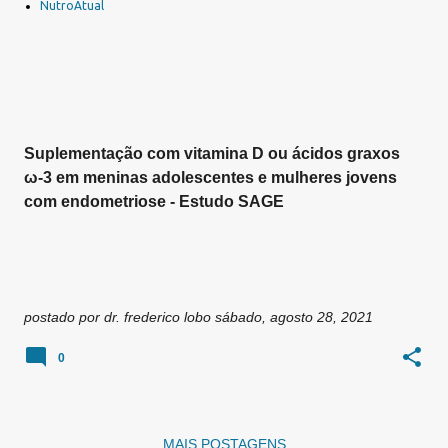
a
NutroAtual
g
e
n
s
Suplementação com vitamina D ou ácidos graxos
ω-3 em meninas adolescentes e mulheres jovens
com endometriose - Estudo SAGE
postado por
dr. frederico lobo
sábado, agosto 28, 2021
0
MAIS POSTAGENS