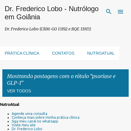
Dr. Frederico Lobo - Nutrólogo
Pular para o conteúdo principal
em Goiânia
Dr. Frederico Lobo (CRM-GO 13192 e RQE 11915)
PRÁTICA CLÍNICA
CONTATOS
NUTROATUAL
Mostrando postagens com o rótulo
psoríase e
GLP-1
VER TODOS
NutroAtual
P
Agende uma consulta
o
Conheça mais sobre minha prática clínica
s
Siga meu canal no whatsapp
Visite meu site
t
Dr. Frederico Lobo