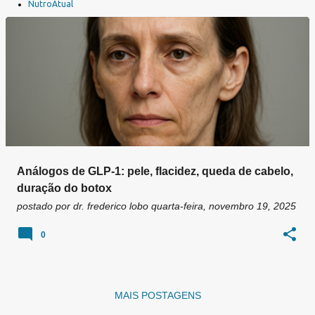
a
NutroAtual
g
e
n
s
Análogos de GLP-1: pele, flacidez, queda de cabelo,
duração do botox
postado por
dr. frederico lobo
quarta-feira, novembro 19, 2025
0
MAIS POSTAGENS