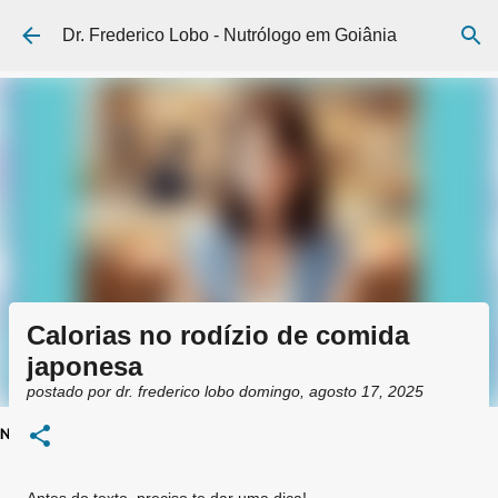
Pular para o conteúdo principal
Dr. Frederico Lobo - Nutrólogo em Goiânia
Calorias no rodízio de comida
japonesa
postado por
dr. frederico lobo
domingo, agosto 17, 2025
NutroAtual
Agende uma consulta
Conheça mais sobre minha prática clínica
Siga meu canal no whatsapp