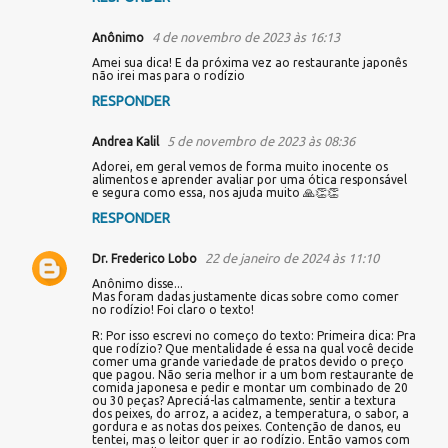
4 de novembro de 2023 às 16:13
Anônimo
Amei sua dica! E da próxima vez ao restaurante japonês
não irei mas para o rodízio
RESPONDER
5 de novembro de 2023 às 08:36
Andrea Kalil
Adorei, em geral vemos de forma muito inocente os
alimentos e aprender avaliar por uma ótica responsável
e segura como essa, nos ajuda muito 🙏👏👏
RESPONDER
22 de janeiro de 2024 às 11:10
Dr. Frederico Lobo
Anônimo disse...
Mas foram dadas justamente dicas sobre como comer
no rodízio! Foi claro o texto!
R: Por isso escrevi no começo do texto: Primeira dica: Pra
que rodízio? Que mentalidade é essa na qual você decide
comer uma grande variedade de pratos devido o preço
que pagou. Não seria melhor ir a um bom restaurante de
comida japonesa e pedir e montar um combinado de 20
ou 30 peças? Apreciá-las calmamente, sentir a textura
dos peixes, do arroz, a acidez, a temperatura, o sabor, a
gordura e as notas dos peixes. Contenção de danos, eu
tentei, mas o leitor quer ir ao rodízio. Então vamos com