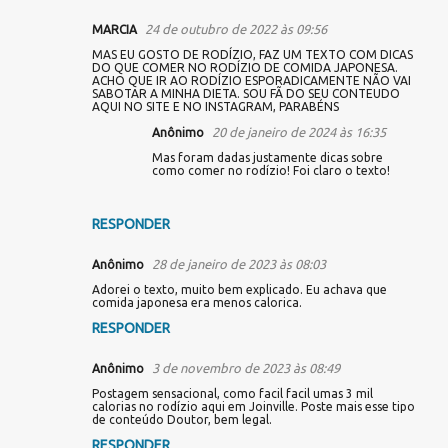
24 de outubro de 2022 às 09:56
MARCIA
C
MAS EU GOSTO DE RODÍZIO, FAZ UM TEXTO COM DICAS
o
DO QUE COMER NO RODÍZIO DE COMIDA JAPONESA.
m
ACHO QUE IR AO RODÍZIO ESPORADICAMENTE NÃO VAI
SABOTAR A MINHA DIETA. SOU FÃ DO SEU CONTEUDO
e
AQUI NO SITE E NO INSTAGRAM, PARABÉNS
n
20 de janeiro de 2024 às 16:35
Anônimo
t
Mas foram dadas justamente dicas sobre
á
como comer no rodízio! Foi claro o texto!
r
i
RESPONDER
o
s
28 de janeiro de 2023 às 08:03
Anônimo
Adorei o texto, muito bem explicado. Eu achava que
comida japonesa era menos calorica.
RESPONDER
3 de novembro de 2023 às 08:49
Anônimo
Postagem sensacional, como facil facil umas 3 mil
calorias no rodízio aqui em Joinville. Poste mais esse tipo
de conteúdo Doutor, bem legal.
RESPONDER