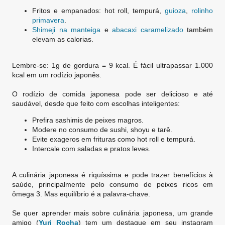
Fritos e empanados: hot roll, tempurá,
guioza
,
rolinho
primavera
.
Shimeji na manteiga
e
abacaxi caramelizado
também
elevam as calorias.
Lembre-se: 1g de gordura = 9 kcal. É fácil ultrapassar 1.000
kcal em um rodízio japonês.
O rodízio de comida japonesa pode ser delicioso e até
saudável, desde que feito com escolhas inteligentes:
Prefira sashimis de peixes magros.
Modere no consumo de sushi, shoyu e tarê.
Evite exageros em frituras como hot roll e tempurá.
Intercale com saladas e pratos leves.
A culinária japonesa é riquíssima e pode trazer benefícios à
saúde, principalmente pelo consumo de peixes ricos em
ômega 3. Mas equilíbrio é a palavra-chave.
Se quer aprender mais sobre culinária japonesa, um grande
amigo (
Yuri Rocha
) tem um destaque em seu instagram