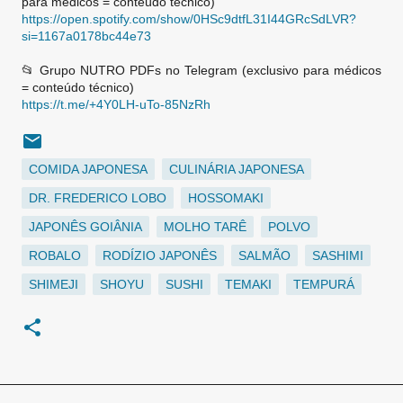
para médicos = conteúdo técnico)
https://open.spotify.com/show/0HSc9dtfL31I44GRcSdLVR?
si=1167a0178bc44e73
📂 Grupo NUTRO PDFs no Telegram (exclusivo para médicos
= conteúdo técnico)
https://t.me/+4Y0LH-uTo-85NzRh
COMIDA JAPONESA
CULINÁRIA JAPONESA
DR. FREDERICO LOBO
HOSSOMAKI
JAPONÊS GOIÂNIA
MOLHO TARÊ
POLVO
ROBALO
RODÍZIO JAPONÊS
SALMÃO
SASHIMI
SHIMEJI
SHOYU
SUSHI
TEMAKI
TEMPURÁ