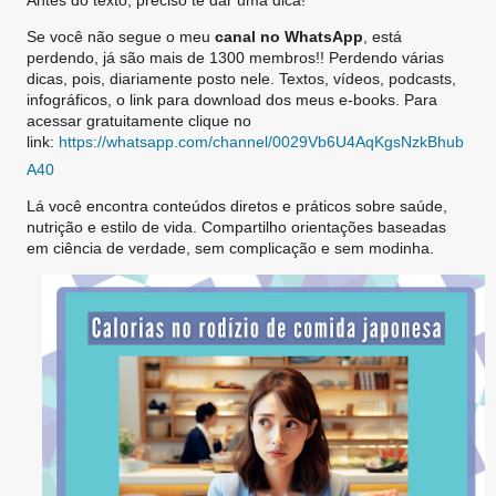
Antes do texto, preciso te dar uma dica!
Visite meu site
Dr. Frederico Lobo
Se você não segue o meu
canal no WhatsApp
, está
NutroAtual
perdendo, já são mais de 1300 membros!! Perdendo várias
dicas, pois, diariamente posto nele. Textos, vídeos, podcasts,
infográficos, o link para download dos meus e-books. Para
acessar gratuitamente clique no
link:
https://whatsapp.com/channel/0029Vb6U4AqKgsNzkBhub
A40
Lá você encontra conteúdos diretos e práticos sobre saúde,
nutrição e estilo de vida. Compartilho orientações baseadas
em ciência de verdade, sem complicação e sem modinha.