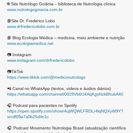
🌐 Site Nutrólogo Goiânia – biblioteca de Nutrologia clínica
www.nutrologogoiania.com.br
📘Site Dr. Frederico Lobo
www.drfredericolobo.com.br
📘 Blog Ecologia Médica – medicina, meio ambiente e nutrição
www.ecologiamedica.net
📷 Instagram
www.instagram.com/drfredericolobo
📷TikTok
https://www.tiktok.com/@mediconutrologo
📲 Canal no WhatsApp (textos, vídeos e áudios diários)
https://whatsapp.com/channel/0029Vb6U4AqKgsNzkBhubA40
🎧 Podcast para pacientes no Spotify
https://open.spotify.com/show/4ujWQWLFRDLr4lqNQXyW9Y?
si=df09a7a0b25d4c1c
🎧 Podcast Movimento Nutrologia Brasil (atualização científica