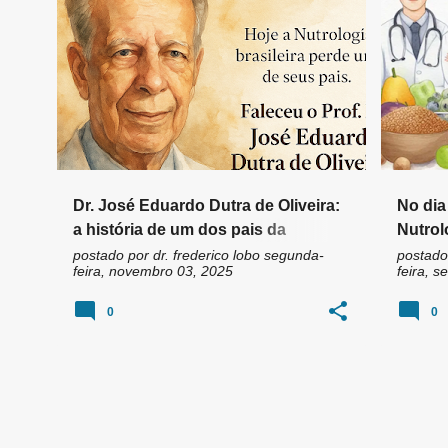
n
ABRAN
DR. DUTRA DE OLIVEIRA
+
4
DR. DA
s
Dr. José Eduardo Dutra de Oliveira:
No dia
a história de um dos pais da
Nutrol
Nutrologia no Brasil
postado por
dr. frederico lobo
segunda-
postado
feira, novembro 03, 2025
feira, 
0
0