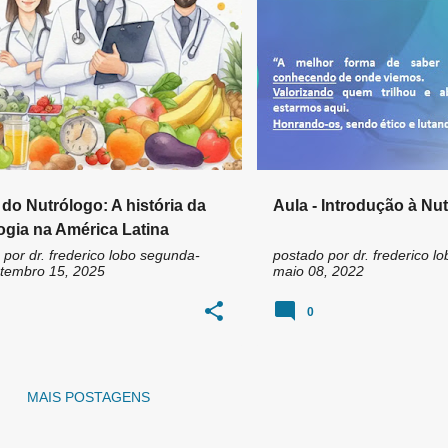
N WAITZBERG
+
3
ABRAN
 do Nutrólogo: A história da
Aula - Introdução à Nut
ogia na América Latina
 por
dr. frederico lobo
segunda-
postado por
dr. frederico lo
setembro 15, 2025
maio 08, 2022
0
MAIS POSTAGENS