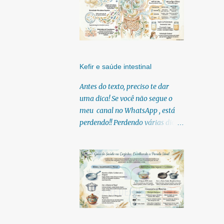
Kefir e saúde intestinal
Antes do texto, preciso te dar
uma dica! Se você não segue o
meu canal no WhatsApp , está
perdendo!! Perdendo várias dicas,
pois, diariamente posto nele.
Textos, vídeos, podcasts,
infográficos, o link para
download dos meus e-books.
Para acessar clique no link:
https://whatsapp.com/channel/0
029Vb6U4AqKgsNzkBhubA40
Lá você encontra conteúdos