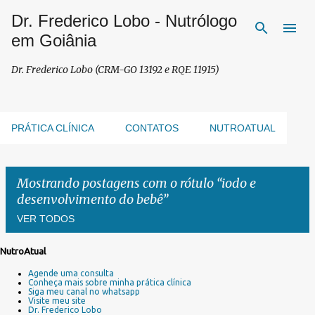
Dr. Frederico Lobo - Nutrólogo
Pular para o conteúdo principal
em Goiânia
Dr. Frederico Lobo (CRM-GO 13192 e RQE 11915)
PRÁTICA CLÍNICA
CONTATOS
NUTROATUAL
Mostrando postagens com o rótulo
iodo e
desenvolvimento do bebê
VER TODOS
NutroAtual
P
Agende uma consulta
o
Conheça mais sobre minha prática clínica
s
Siga meu canal no whatsapp
Visite meu site
t
Dr. Frederico Lobo