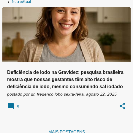
a
NutroAtual
g
e
n
s
Deficiência de Iodo na Gravidez: pesquisa brasileira
mostra que nossas gestantes têm alto risco de
deficiência de iodo, mesmo consumindo sal iodado
postado por
dr. frederico lobo
sexta-feira, agosto 22, 2025
0
MAIS POSTAGENS