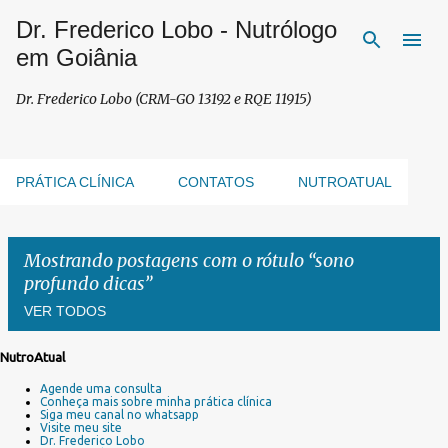
Dr. Frederico Lobo - Nutrólogo
Pular para o conteúdo principal
em Goiânia
Dr. Frederico Lobo (CRM-GO 13192 e RQE 11915)
PRÁTICA CLÍNICA
CONTATOS
NUTROATUAL
Mostrando postagens com o rótulo
sono
profundo dicas
VER TODOS
NutroAtual
P
Agende uma consulta
o
Conheça mais sobre minha prática clínica
s
Siga meu canal no whatsapp
Visite meu site
t
Dr. Frederico Lobo