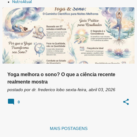
a
NutroAtual
g
e
n
s
Yoga melhora o sono? O que a ciência recente
realmente mostra
postado por
dr. frederico lobo
sexta-feira, abril 03, 2026
0
MAIS POSTAGENS