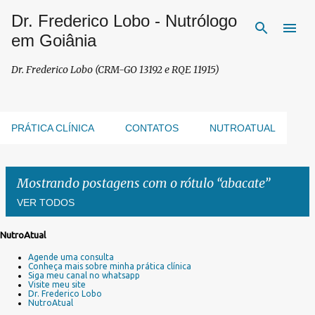
Dr. Frederico Lobo - Nutrólogo
Pular para o conteúdo principal
em Goiânia
Dr. Frederico Lobo (CRM-GO 13192 e RQE 11915)
PRÁTICA CLÍNICA
CONTATOS
NUTROATUAL
Mostrando postagens com o rótulo
abacate
VER TODOS
NutroAtual
P
Agende uma consulta
o
Conheça mais sobre minha prática clínica
s
Siga meu canal no whatsapp
Visite meu site
t
Dr. Frederico Lobo
a
NutroAtual