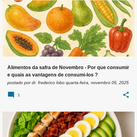
g
e
n
s
Alimentos da safra de Novembro - Por que consumir
e quais as vantagens de consumi-los ?
postado por
dr. frederico lobo
quarta-feira, novembro 05, 2025
1