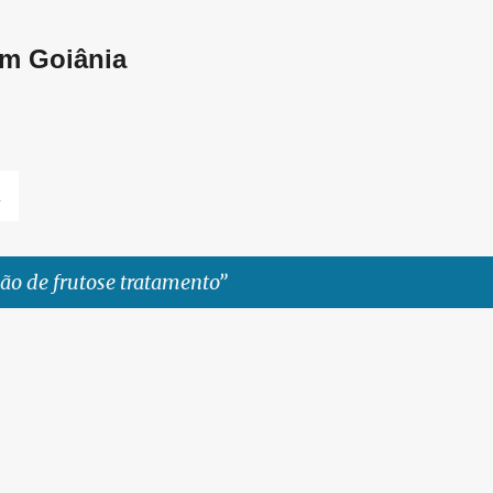
Pular para o conteúdo principal
em Goiânia
L
ão de frutose tratamento