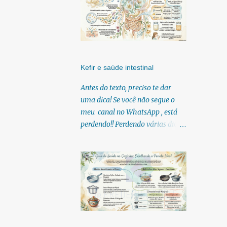
Kefir e saúde intestinal
Antes do texto, preciso te dar
uma dica! Se você não segue o
meu canal no WhatsApp , está
perdendo!! Perdendo várias dicas,
pois, diariamente posto nele.
Textos, vídeos, podcasts,
infográficos, o link para
download dos meus e-books.
Para acessar clique no link:
https://whatsapp.com/channel/0
029Vb6U4AqKgsNzkBhubA40
Lá você encontra conteúdos