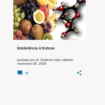
n
DIETA LOW FODMAP FRUTOSE
+
4
s
Intolerância à frutose
postado por
dr. frederico lobo
sábado,
novembro 05, 2016
19