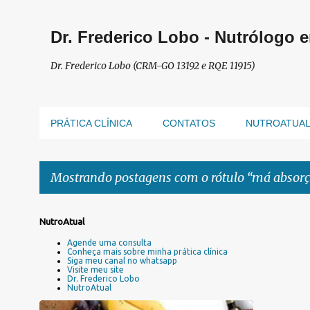
Dr. Frederico Lobo - Nutrólogo 
Dr. Frederico Lobo (CRM-GO 13192 e RQE 11915)
PRÁTICA CLÍNICA
CONTATOS
NUTROATUA
Mostrando postagens com o rótulo
má absorç
P
NutroAtual
o
Agende uma consulta
s
Conheça mais sobre minha prática clínica
Siga meu canal no whatsapp
t
Visite meu site
a
Dr. Frederico Lobo
NutroAtual
g
e