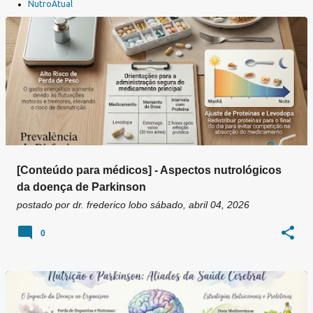
a
NutroAtual
g
e
n
s
[Conteúdo para médicos] - Aspectos nutrológicos
da doença de Parkinson
postado por
dr. frederico lobo
sábado, abril 04, 2026
0