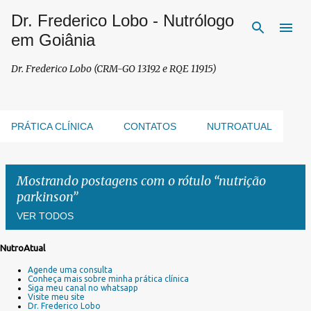
Dr. Frederico Lobo - Nutrólogo
Pular para o conteúdo principal
em Goiânia
Dr. Frederico Lobo (CRM-GO 13192 e RQE 11915)
PRÁTICA CLÍNICA
CONTATOS
NUTROATUAL
Mostrando postagens com o rótulo
nutrição
parkinson
VER TODOS
NutroAtual
P
Agende uma consulta
o
Conheça mais sobre minha prática clínica
s
Siga meu canal no whatsapp
Visite meu site
t
Dr. Frederico Lobo