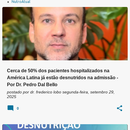
a
NutroAtual
g
e
n
s
Cerca de 50% dos pacientes hospitalizados na
América Latina já estão desnutridos na admissão -
Por Dr. Pedro Dal Bello
postado por
dr. frederico lobo
segunda-feira, setembro 29,
2025
0