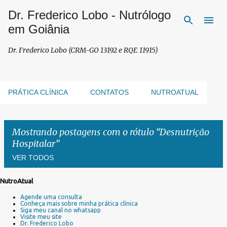
Dr. Frederico Lobo - Nutrólogo
Pular para o conteúdo principal
em Goiânia
Dr. Frederico Lobo (CRM-GO 13192 e RQE 11915)
PRÁTICA CLÍNICA
CONTATOS
NUTROATUAL
Mostrando postagens com o rótulo
Desnutrição
Hospitalar
VER TODOS
NutroAtual
P
Agende uma consulta
o
Conheça mais sobre minha prática clínica
s
Siga meu canal no whatsapp
Visite meu site
t
Dr. Frederico Lobo