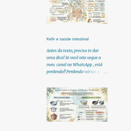
Kefir e saúde intestinal
Antes do texto, preciso te dar
uma dica! Se você não segue o
meu canal no WhatsApp , está
perdendo!! Perdendo várias dicas,
pois, diariamente posto nele.
Textos, vídeos, podcasts,
infográficos, o link para
download dos meus e-books.
Para acessar clique no link:
https://whatsapp.com/channel/0
029Vb6U4AqKgsNzkBhubA40
Lá você encontra conteúdos