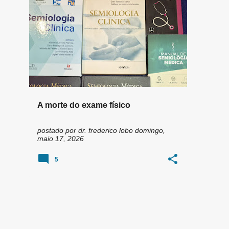
n
AVALIAÇÃO CORPORAL
+
5
s
A morte do exame físico
postado por
dr. frederico lobo
domingo,
maio 17, 2026
5