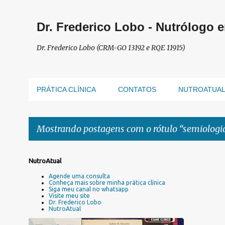
Dr. Frederico Lobo - Nutrólogo 
Dr. Frederico Lobo (CRM-GO 13192 e RQE 11915)
PRÁTICA CLÍNICA
CONTATOS
NUTROATUA
Mostrando postagens com o rótulo
semiologia
P
NutroAtual
o
Agende uma consulta
s
Conheça mais sobre minha prática clínica
Siga meu canal no whatsapp
t
Visite meu site
a
Dr. Frederico Lobo
NutroAtual
g
e