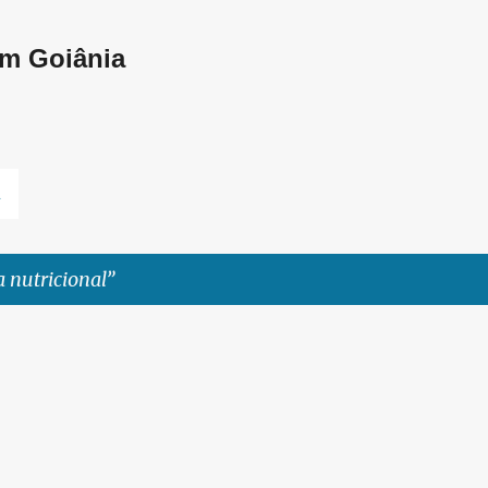
Pular para o conteúdo principal
em Goiânia
L
 nutricional