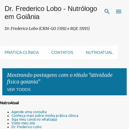
Dr. Frederico Lobo - Nutrólogo
Pular para o conteúdo principal
em Goiânia
Dr. Frederico Lobo (CRM-GO 13192 e RQE 11915)
PRÁTICA CLÍNICA
CONTATOS
NUTROATUAL
Mostrando postagens com o rótulo
atividade
fisica goiania
VER TODOS
NutroAtual
P
Agende uma consulta
o
Conheça mais sobre minha prática clínica
s
Siga meu canal no whatsapp
Visite meu site
t
Dr. Frederico Lobo