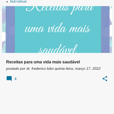
a
NutroAtual
g
e
n
s
Receitas para uma vida mais saudável
postado por
dr. frederico lobo
quinta-feira, março 17, 2022
0