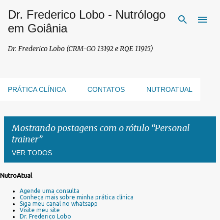
Dr. Frederico Lobo - Nutrólogo
Pular para o conteúdo principal
em Goiânia
Dr. Frederico Lobo (CRM-GO 13192 e RQE 11915)
PRÁTICA CLÍNICA
CONTATOS
NUTROATUAL
Mostrando postagens com o rótulo
Personal
trainer
VER TODOS
NutroAtual
P
Agende uma consulta
o
Conheça mais sobre minha prática clínica
s
Siga meu canal no whatsapp
Visite meu site
t
Dr. Frederico Lobo