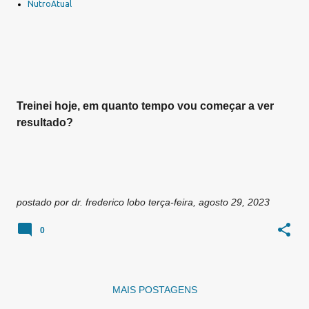
a
NutroAtual
g
e
n
s
Treinei hoje, em quanto tempo vou começar a ver
resultado?
postado por
dr. frederico lobo
terça-feira, agosto 29, 2023
0
MAIS POSTAGENS