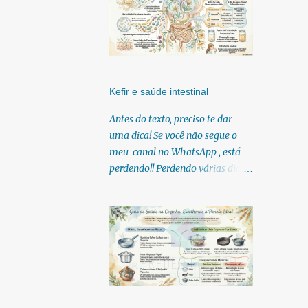
Kefir e saúde intestinal
Antes do texto, preciso te dar
uma dica! Se você não segue o
meu canal no WhatsApp , está
perdendo!! Perdendo várias dicas,
pois, diariamente posto nele.
Textos, vídeos, podcasts,
infográficos, o link para
download dos meus e-books.
Para acessar clique no link:
https://whatsapp.com/channel/0
029Vb6U4AqKgsNzkBhubA40
Lá você encontra conteúdos