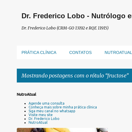
Dr. Frederico Lobo - Nutrólogo 
Dr. Frederico Lobo (CRM-GO 13192 e RQE 11915)
PRÁTICA CLÍNICA
CONTATOS
NUTROATUA
Mostrando postagens com o rótulo
fructose
P
NutroAtual
o
Agende uma consulta
s
Conheça mais sobre minha prática clínica
Siga meu canal no whatsapp
t
Visite meu site
a
Dr. Frederico Lobo
NutroAtual
g
e