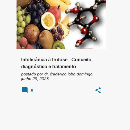
n
FRUCTOSE
FRUTOSE
+
2
s
Intolerância à frutose - Conceito,
diagnóstico e tratamento
postado por
dr. frederico lobo
domingo,
junho 29, 2025
0