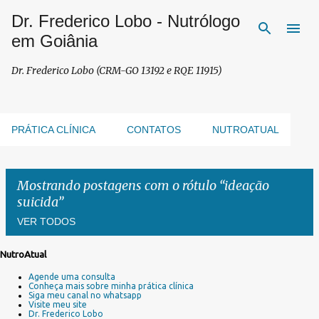
Dr. Frederico Lobo - Nutrólogo
Pular para o conteúdo principal
em Goiânia
Dr. Frederico Lobo (CRM-GO 13192 e RQE 11915)
PRÁTICA CLÍNICA
CONTATOS
NUTROATUAL
Mostrando postagens com o rótulo
ideação
suicida
VER TODOS
NutroAtual
P
Agende uma consulta
o
Conheça mais sobre minha prática clínica
s
Siga meu canal no whatsapp
Visite meu site
t
Dr. Frederico Lobo