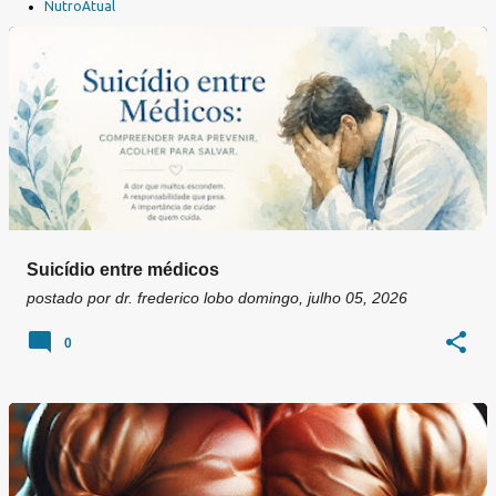
a
NutroAtual
g
e
n
s
Suicídio entre médicos
postado por
dr. frederico lobo
domingo, julho 05, 2026
0