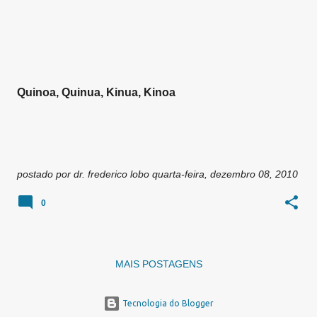
g
e
n
s
Quinoa, Quinua, Kinua, Kinoa
postado por
dr. frederico lobo
quarta-feira, dezembro 08, 2010
0
MAIS POSTAGENS
Tecnologia do Blogger