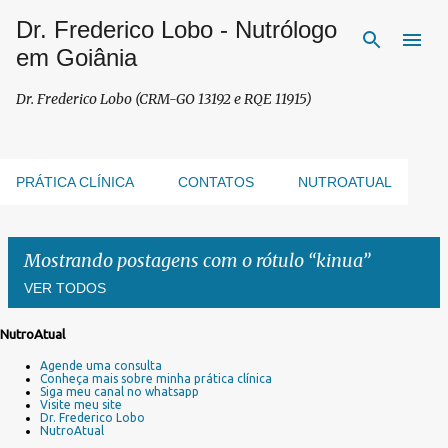
Dr. Frederico Lobo - Nutrólogo
Pular para o conteúdo principal
em Goiânia
Dr. Frederico Lobo (CRM-GO 13192 e RQE 11915)
PRÁTICA CLÍNICA
CONTATOS
NUTROATUAL
Mostrando postagens com o rótulo
kinua
VER TODOS
NutroAtual
P
Agende uma consulta
o
Conheça mais sobre minha prática clínica
s
Siga meu canal no whatsapp
Visite meu site
t
Dr. Frederico Lobo
a
NutroAtual