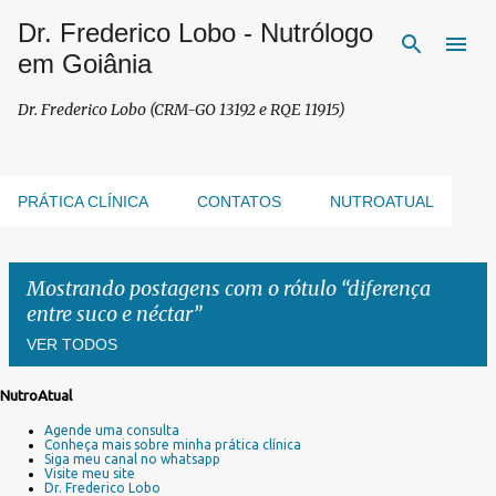
Dr. Frederico Lobo - Nutrólogo
Pular para o conteúdo principal
em Goiânia
Dr. Frederico Lobo (CRM-GO 13192 e RQE 11915)
PRÁTICA CLÍNICA
CONTATOS
NUTROATUAL
Mostrando postagens com o rótulo
diferença
entre suco e néctar
VER TODOS
NutroAtual
P
Agende uma consulta
o
Conheça mais sobre minha prática clínica
s
Siga meu canal no whatsapp
Visite meu site
t
Dr. Frederico Lobo