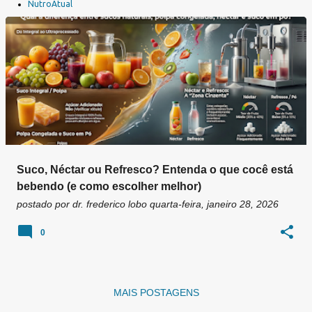
a
NutroAtual
g
e
n
s
Suco, Néctar ou Refresco? Entenda o que cocê está
bebendo (e como escolher melhor)
postado por
dr. frederico lobo
quarta-feira, janeiro 28, 2026
0
MAIS POSTAGENS