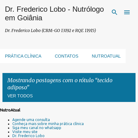
Dr. Frederico Lobo - Nutrólogo
Pular para o conteúdo principal
em Goiânia
Dr. Frederico Lobo (CRM-GO 13192 e RQE 11915)
PRÁTICA CLÍNICA
CONTATOS
NUTROATUAL
Mostrando postagens com o rótulo
tecido
adiposo
VER TODOS
NutroAtual
P
Agende uma consulta
o
Conheça mais sobre minha prática clínica
s
Siga meu canal no whatsapp
Visite meu site
t
Dr. Frederico Lobo