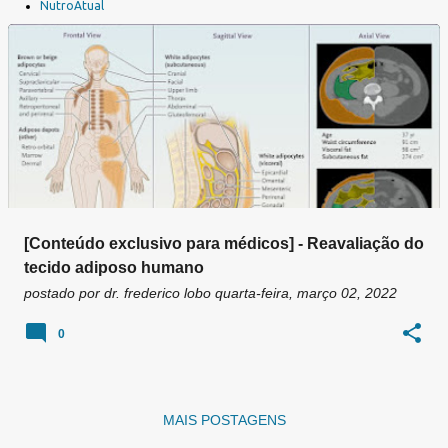
a
NutroAtual
g
e
n
s
[Conteúdo exclusivo para médicos] - Reavaliação do
tecido adiposo humano
postado por
dr. frederico lobo
quarta-feira, março 02, 2022
0
MAIS POSTAGENS