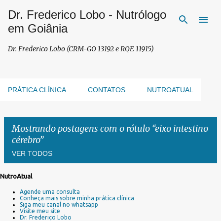
Dr. Frederico Lobo - Nutrólogo
Pular para o conteúdo principal
em Goiânia
Dr. Frederico Lobo (CRM-GO 13192 e RQE 11915)
PRÁTICA CLÍNICA
CONTATOS
NUTROATUAL
Mostrando postagens com o rótulo
eixo intestino
cérebro
VER TODOS
NutroAtual
P
Agende uma consulta
o
Conheça mais sobre minha prática clínica
s
Siga meu canal no whatsapp
Visite meu site
t
Dr. Frederico Lobo