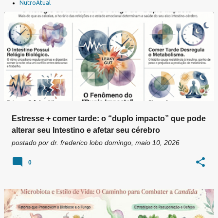
a
NutroAtual
g
e
n
s
Estresse + comer tarde: o “duplo impacto” que pode
alterar seu Intestino e afetar seu cérebro
postado por
dr. frederico lobo
domingo, maio 10, 2026
0