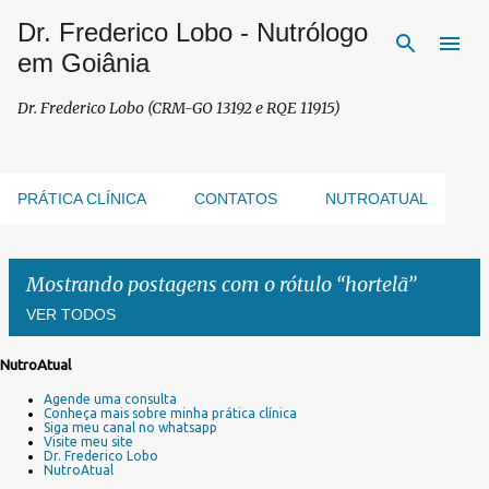
Dr. Frederico Lobo - Nutrólogo
Pular para o conteúdo principal
em Goiânia
Dr. Frederico Lobo (CRM-GO 13192 e RQE 11915)
PRÁTICA CLÍNICA
CONTATOS
NUTROATUAL
Mostrando postagens com o rótulo
hortelã
VER TODOS
NutroAtual
P
Agende uma consulta
o
Conheça mais sobre minha prática clínica
s
Siga meu canal no whatsapp
Visite meu site
t
Dr. Frederico Lobo
a
NutroAtual