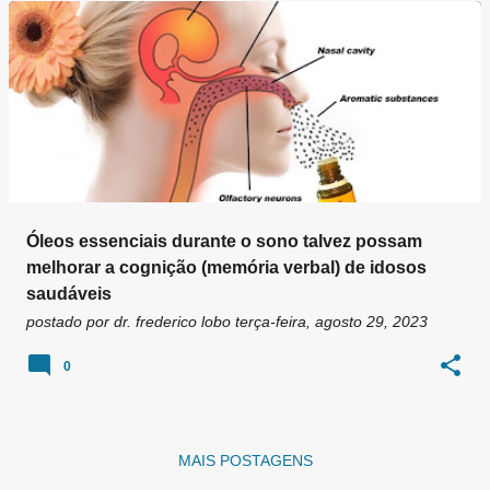
g
e
n
s
Óleos essenciais durante o sono talvez possam
melhorar a cognição (memória verbal) de idosos
saudáveis
postado por
dr. frederico lobo
terça-feira, agosto 29, 2023
0
MAIS POSTAGENS